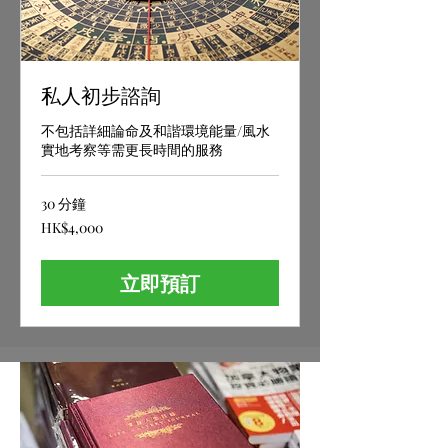
私人初步諮詢
不包括詳細論命及和諧環境能量/風水
實地考察等需更長時間的服務
30 分鐘
4,000
HK$4,000
港
元
立即預訂