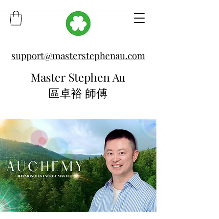
support@masterstephenau.com
Master Stephen Au
區卓裕 師傅