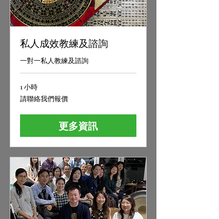
私人成效教練及諮詢
一對一私人教練及諮詢
1 小時
請
請聯絡我們報價
聯
絡
我
更多資訊
們
報
價