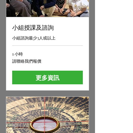
小組授課及諮詢
小組諮詢最少3人或以上
1 小時
請
請聯絡我們報價
聯
絡
我
更多資訊
們
報
價