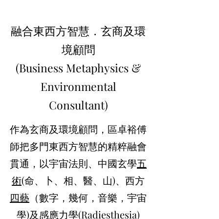
融合東西方智慧．玄商及環
境顧問
(Business Metaphysics &
Environmental
Consultant)
作為玄商及環境顧問，區卓裕傅
師把多門東西方智慧的精粹融會
貫通，以宇宙法則、中國玄學
五
術
(命、卜、相、醫、山)、
西方
四藝
（數字，幾何，音樂，宇宙
學)
及感應力學(Radiesthesia)