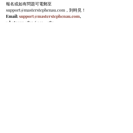
報名或如有問題可電郵至
support@masterstephenau.com，到時見！
Email: 
support@masterstephenau.com
, 
whatsapp +852 6052-4585
Read More >
Tickets
Sale ended
Ticket type
免費
Price
HK$0.00
Share This Event