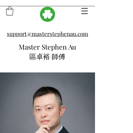
support@masterstephenau.com
Master Stephen Au
區卓裕 師傅