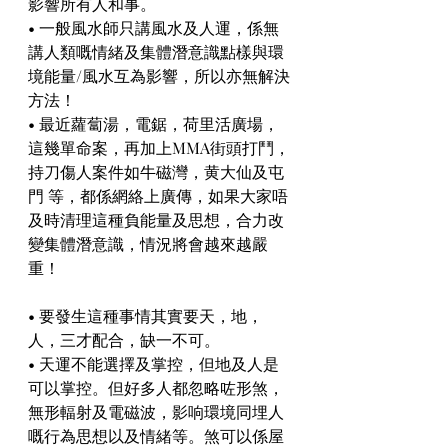
影響所有人和事。
• 一般風水師只講風水及人運，係無
講人類嘅情緒及集體潛意識點樣與環
境能量/風水互為影響，所以亦無解決
方法！
• 最近蘿蔔湯，電鋸，荷里活廣場，
這幾單命案，再加上MMA街頭打鬥，
持刀傷人案件如牛磁灣，黄大仙及屯
門 等，都係網絡上廣傳，如果大家唔
及時清理這種負能量及思想，合力改
變集體潛意識，情況將會越來越嚴
重！
• 要發生這種事情其實要天，地，
人，三才配合，缺一不可。
• 天運不能選擇及掌控，但地及人是
可以掌控。但好多人都忽略咗形煞，
無形輻射及電磁波，影响環境同埋人
嘅行為思想以及情緒等。煞可以係屋