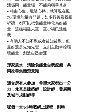
活係同一能量場，不能夠獨善其身！
• 相由心生，境隨心轉，就算現在風
水/環境能量有問題，如多行善及祝福
祈禱，都可以把負能量轉化為好能
量，這樣福雖未至，至少禍已遠離
我！
• 有啲人不知不覺或者後知後覺，但
最好還是先知先覺，立刻主動掌控環
境能量，創造自己命運！！
形家風水，清除負能量自我療癒，共
同改善集體潛意識
適合所有人參加，希望大家都出一分
力，尤其是建築師，設計師，發展商
及城市規劃師等
呢個一堂3小時嘅網上課程，到時