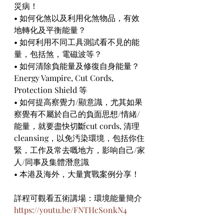
災病！
• 如何化煞以及利用化煞物品，有效
地轉化及平衡能量？
• 如何利用不同工具測試看不見的能
量，包括煞，電磁波等？
• 如何清除負能量及修復自身能量？
Energy Vampire, Cut Cords, 
Protection Shield 等
• 如何提高察覺力/顯意識，尤其如果
察覺有不屬於自己的負面思想/情緒/
能量，就要盡快切斷cut cords, 清理
cleansing，以免汚染環境，包括你住
緊，工作及常去嘅地方，影响自己/家
人/同事及集體潛意識
• 本港及海外，大量實戰案例分享！
詳程可觀看五術講場：環境能量簡介
https://youtu.be/FNTHcS0nkN4