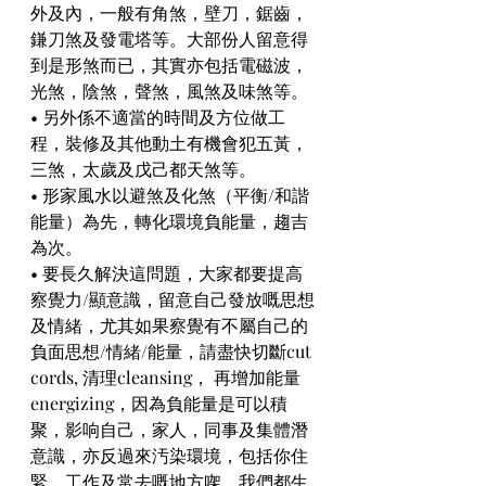
外及內，一般有角煞，壁刀，鋸齒，
鎌刀煞及發電塔等。大部份人留意得
到是形煞而已，其實亦包括電磁波，
光煞，陰煞，聲煞，風煞及味煞等。
• 另外係不適當的時間及方位做工
程，裝修及其他動土有機會犯五黃，
三煞，太歲及戊己都天煞等。
• 形家風水以避煞及化煞（平衡/和諧
能量）為先，轉化環境負能量，趨吉
為次。
• 要長久解決這問題，大家都要提高
察覺力/顯意識，留意自己發放嘅思想
及情緒，尤其如果察覺有不屬自己的
負面思想/情緒/能量，請盡快切斷cut 
cords, 清理cleansing， 再增加能量
energizing，因為負能量是可以積
聚，影响自己，家人，同事及集體潛
意識，亦反過來汚染環境，包括你住
緊，工作及常去嘅地方㗎，我們都生