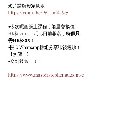
短片講解形家風水
https://youtu.be/P6I_udX-62g
•今次呢個網上課程，能量交換價
HK$1,200，6月15日前報名，
特價只
需HK$888
！
•開立Whatsapp群組分享課後經驗！
【無價！】
•立刻報名！！！
https://www.masterstephenau.com/e
vent-details/wang-shang-da-shi-
ke-cheng-zhang-kong-huan-jing-
neng-liang
掌握環境能量趨勢，順勢而行，少行
冤枉路，自然事半功倍！
係屋企或辦公室揀個有利靚位，增強