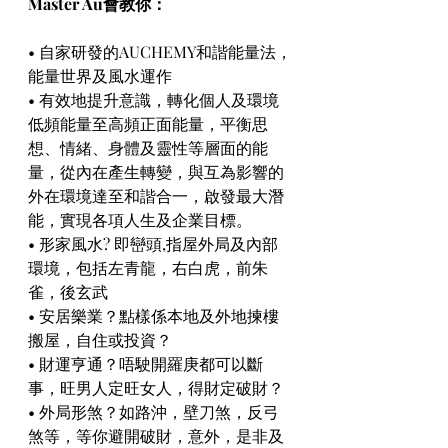
Master Au會教你：
• 自家研發的AUCHEMY和諧能量法，
能量世界及風水運作
• 有效地提升意識，轉化個人及環境
低頻能量至高頻正面能量，平衡思
想、情緒、身體及靈性等層面的能
量，從內在產生轉變，與互為影響的
外在環境達至和諧合一，啟發最大潛
能，實現各項人生及企業目標。
• 形家風水? 即巒頭,指屋外局及內部
環境，包括左青龍，右白虎，前朱
雀，後玄武
• 安居樂業？點樣係本地及外地揀樓
搬屋，自住或投資？
• 財運亨通？唔駛開羅庚都可以斷
事，旺男人定旺女人，得財定破財？
• 外局形煞？如路沖，壁刀煞，反弓
煞等，等你避開破財，意外，是非及