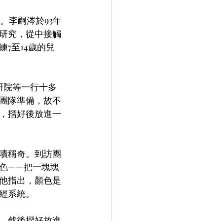
。李嗣涔於93年
研究，從中接觸
7至14歲的兒
研院等一行十多
團隊準備，故不
，摺好後放進一
嘖稱奇。到訪團
色——把一塊塊
他指出，顏色是
經系統。
，然後摺好放進