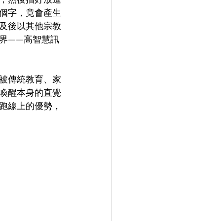
個字，竟會產生
及後以其他宗教
界——高智慧訊
被傳統教育、家
喚醒本身的直覺
跑線上的優勢，