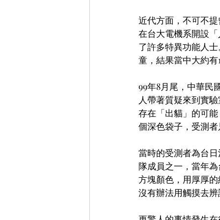
近代方面，不可不提曾
在台大電機系開設「
了許多特異功能人士
童，結果當中大約有
99年8月尾，中華
人帶著質疑來到實驗
存在「出貓」的可能
個深色袋子，受測者
當時的受測者為台日
隊成員之一，當年為
方塊顏色，用厚厚的
沒有辦法用觸摸去辨
更驚人的事情發生在