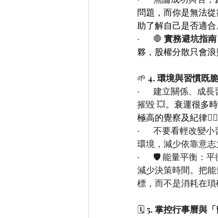
問題，而你是無法從
助了解自己是否適合
·       🛑 
實務避坑指南
夥，股權分散只會浪
🌱 
4. 
環境與習慣既
·       建立
摧毀 💥
。衰運很多時
極高的覺察及紀律
🧘‍♂️
·       不要
環境，減少依靠意志力
·       🛡️
減少決策時間。把能
標，而不是消耗在瑣
🗓️ 
5. 
掌控行事曆與「