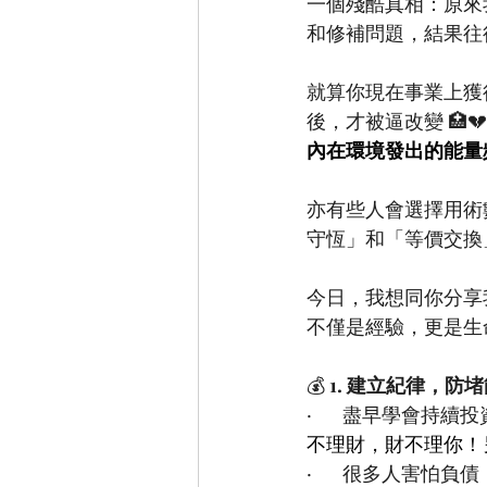
一個殘酷真相：原來
和修補問題，結果往
就算你現在事業上獲
後，才被逼改變 🏥💔
內在環境發出的能量
亦有些人會選擇用術
守恆」和「等價交換
今日，我想同你分享
不僅是經驗，更是生
💰 
1. 
建立紀律，防堵
·       盡早
不理財，財不理你！
·       很多