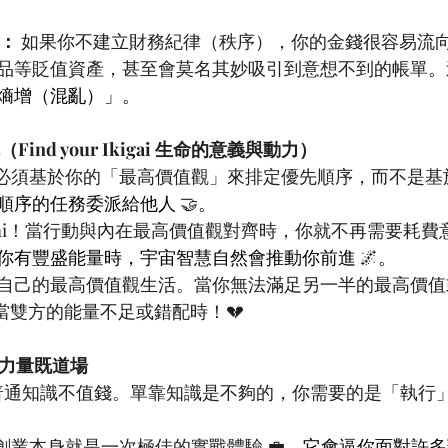
：
 如果你不建立財務紀律（秩序），你的金錢很容易流
品等貶值資產，甚至會莫名其妙吸引到意想不到的帳單
。
熵增（混亂）」。
ind your Ikigai 生命的意義與動力）
目標及行動必須基於你的「最高價值觀」來排定優先順序，而不是
順序的任務委派給他人
 🤝
。
你的 Ikigai！當行動與內在最高價值觀對齊時，你就不再需要耗
你有豐盛能量時，宇宙智慧自然會推動你前進
 🌌
。
每個人都根據自己的最高價值觀生活。當你無法滿足另一半的最高
當雙方的能量不足或錯配時！💔
力量既道場
在 AI 時代，普通知識不值錢。單靠知識是不夠的，你需要的是「執
與否，創業本身就是一次極佳的實戰體驗 💼
。它會逼你面對許多