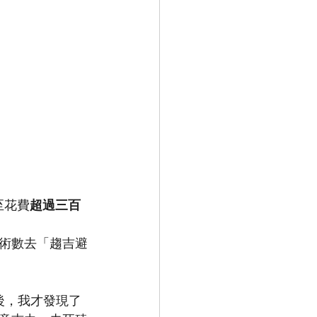
至花費
超過三百
術數去「趨吉避
多年後，我才發現了