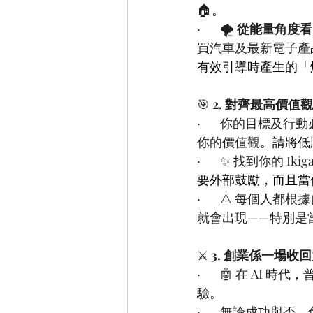
🏠
。
·       🌪️ 
從能量角度看
買汽車及最新電子產
有效引導時產生的「
🎯 
2. 
對齊最高價值觀（F
·       你的
你的價值觀
。請將低
·       ✨ 找到
要外部鼓勵，而且當
·       ⚠️ 
就會出現——特別是
⚔️ 
3. 
創業係一場收回
·       🤖 
驗
。
·       無論成功