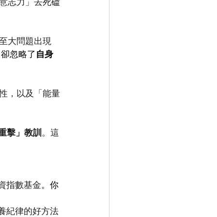
意志力」去死磕
至大問題出現
，卻忽略了
自身
性，以及「能量
個「重擊」教訓
。這
投資指數基金
。你
培養紀律的好方法 