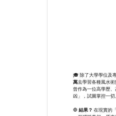
🎓 除了大學學位
萬
去學習各種風水術
曾作為一位高學歷、
凶」，試圖掌控一切
🛑 
結果？
 在現實的「