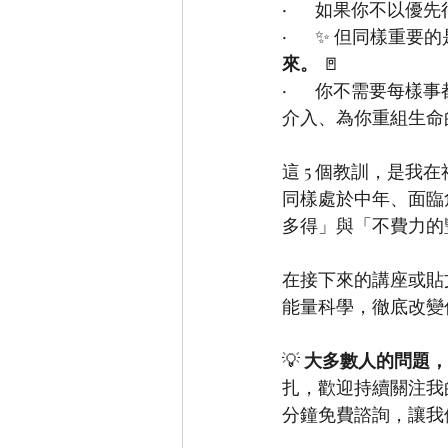
·       如果你
·       ✨ 但同樣重要
來。
 🚪
·       你不
介入、為你重組生命的
這 5 個教訓，是我
同樣處於中年、面臨
多得」與「不費力的
在接下來的講座或貼
能量科學，徹底改變你
💡 
大多數人的問題，
扎，歡迎持續關注我的
分鐘免費諮詢，讓我