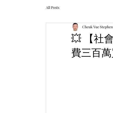
All Posts
Cheuk Yue Stephen
💥 【
費三百萬