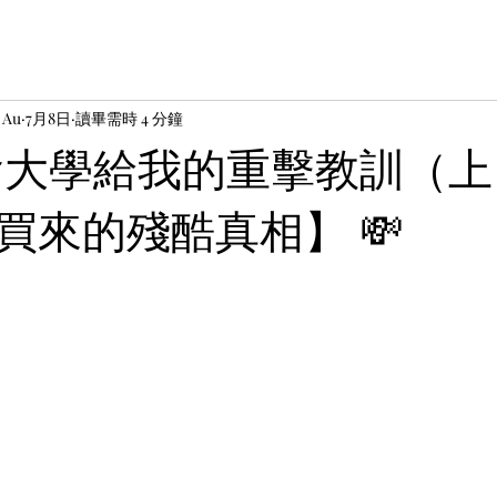
 Au
7月8日
讀畢需時 4 分鐘
社會大學給我的重擊教訓（
買來的殘酷真相】 💸