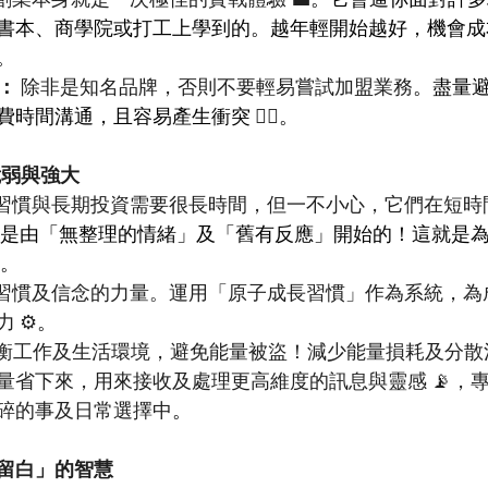
書本、商學院或打工上學到的。越年輕開始越好，機會成
。
：
 除非是知名品牌，否則不要輕易嘗試加盟業務
。盡量
費時間溝通，且容易產生衝突
 🙅‍♂️
。
脆弱與強大
關係、成長習慣與長期投資需要很長時間，但一不小心，它們在短
是由「無整理的情緒」及「舊有反應」開始的！這就是
。
看輕改變小習慣及信念的力量。運用「原子成長習慣」作為系統，
 ⚙️
。
 能量平衡：平衡工作及生活環境，避免能量被盜！減少能量損耗及
量省下來，用來接收及處理更高維度的訊息與靈感 📡，
碎的事及日常選擇中
。
留白」的智慧