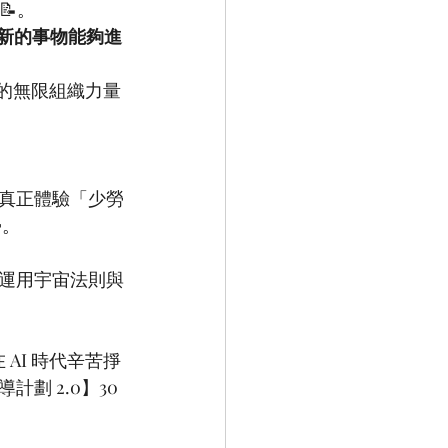
📝
。
新的事物能夠進
場的無限組織力量
真正體驗「少勞

。
運用宇宙法則與
 AI 時代辛苦掙
 2.0】30 