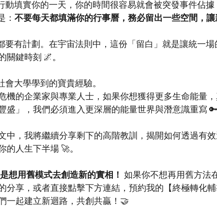
不以優先行動填實你的一天，你的時間很容易就會被突發事件佔據 
的是：
不要每天都填滿你的行事曆，務必留出一些空間，讓
需要每樣事都要有計劃。在宇宙法則中，這份「留白」就是讓統一
關鍵時刻 🌌
。
在社會大學學到的寶貴經驗
。
危機的企業家與專業人士，如果你想獲得更多生命能量，
豐盛」，我們必須進入更深層的能量世界與潛意識重寫 
文中，我將繼續分享剩下的高階教訓，揭開如何透過有效
的人生下半場 🚀
。
是想用舊模式去創造新的實相！
 如果你不想再用舊方法在
分享，或者直接點擊下方連結，預約我的【終極轉化輔導計劃
們一起建立新迴路，共創共贏！🤝