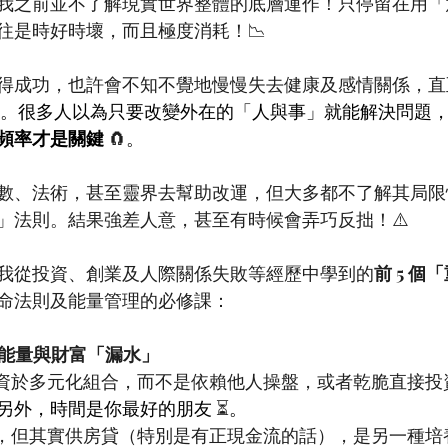
我之前並不了解現實世界整體的底層運作！只停留在用「
往是時好時壞，而且極度消耗！📉
得成功，也許會不知不覺地慢慢失去健康及感情關係，直
。很多人以為只要改變外在的「人與事」就能解決問題
頻率才是關鍵
 🧲
。
數、法術，甚至靈界去幫助改運，但大多都不了解其局限
」法則。結果強差人意，甚至有時候會弄巧反拙！⚠️
我從投資、創業及人際關係失敗等經歷中學到的
前
 5 
命法則及能量管理的必修課：
能量與財富「漏水」
學會持續投資於多元化組合，而不是依賴他人操盤，或者乾脆直接
另外，時間是你最好的朋友
 ⏳
。
人害怕負債，但其實供房貸（特別是有正現金流的話），是另一種