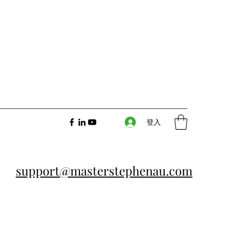
登入
support@masterstephenau.com