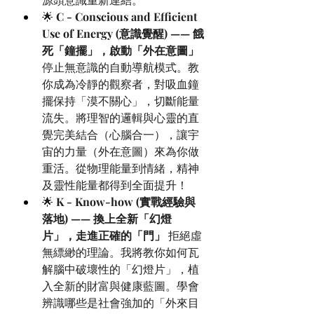
🌟 
C - Conscious and Efficient 
Use of Energy (意識覺醒) —— 餓
死「鐘擺」，啟動「外在意圖」
停止無意識的自動導航模式。教
你成為冷靜的觀察者，對吸血鐘
擺保持「漠不關心」，切斷能量
流失。將理智的邏輯與心靈的直
覺完美結合（心腦合一），讓宇
宙的力量（外在意圖）來為你做
重活。從物理能量到情緒，精神
及靈性能量都得到全面提升！
🌟 
K - Know-how (實戰經驗與
落地) —— 換上全新「幻燈
片」，走進正確的「門」
 拒絕虛
無縹緲的理論。我將教你如何瓦
解腦中破壞性的「幻燈片」，植
入全新的財富與健康藍圖。學會
辨識哪些是社會強加的「外來目