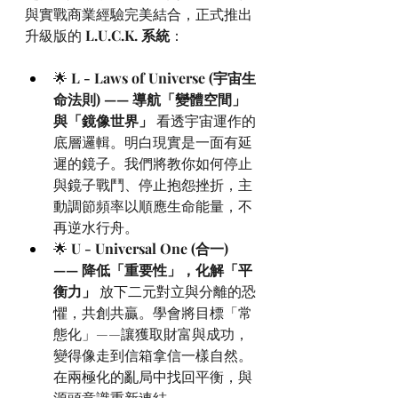
與實戰商業經驗完美結合，正式推出
升級版的 
L.U.C.K. 系統
：
🌟 
L - Laws of Universe (宇宙生
命法則) —— 導航「變體空間」
與「鏡像世界」
 看透宇宙運作的
底層邏輯。明白現實是一面有延
遲的鏡子。我們將教你如何停止
與鏡子戰鬥、停止抱怨挫折，主
動調節頻率以順應生命能量，不
再逆水行舟。
🌟 
U - Universal One (合一) 
—— 降低「重要性」，化解「平
衡力」
 放下二元對立與分離的恐
懼，共創共贏。學會將目標「常
態化」——讓獲取財富與成功，
變得像走到信箱拿信一樣自然。
在兩極化的亂局中找回平衡，與
源頭意識重新連結。