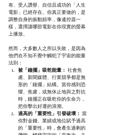
有、受人讚譽、自信且成功的「人生
電影」已經存在。你真正要做的，是
調整自身的振動頻率，像遙控器一
樣，選擇讓哪部電影在你現實的螢幕
上播放。
然而，大多數人之所以失敗，是因為
他們在不知不覺中觸犯了宇宙的能量
法則：
被「鐘擺」吸乾能量：
 社會焦
慮、新聞媒體、行業競爭都是無
形的「鐘擺」結構。當你感到恐
懼、焦慮，或無休止地與之對抗
時，鐘擺正在吸乾你的生命力，
把你擊出好運的浪潮。
過高的「重要性」引發破壞：
 當
你對金錢、業績或地位賦予過高
的「重要性」時，會產生過剩的
潛能，觸發宇宙的「平衡力」去