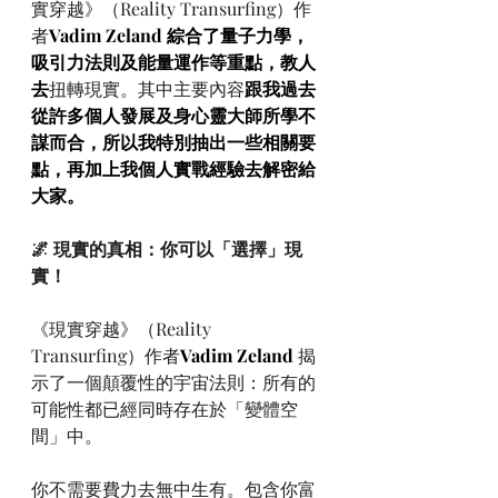
實穿越》（Reality Transurfing）作
者
Vadim Zeland 綜合了量子力學，
吸引力法則及能量運作等重點，教人
去
扭轉現實。其中主要內容
跟我過去
從許多個人發展及身心靈大師所學不
謀而合，所以我特別抽出一些相關要
點，再加上我個人實戰經驗去解密給
大家。
🌌 現實的真相：你可以「選擇」現
實！
《現實穿越》（Reality 
Transurfing）作者
Vadim Zeland
 揭
示了一個顛覆性的宇宙法則：所有的
可能性都已經同時存在於「變體空
間」中。
你不需要費力去無中生有。包含你富