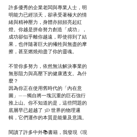
許多優秀的企業老闆與專業人士，明
明能力已經頂天，卻承受著極大的情
緒與精神壓力，身體亦頻頻亮起紅
燈。你越是拼命努力創造「成功」，
成功卻似乎離你越遠，即使得到了結
果，也伴隨著巨大的犧牲與無盡的摩
擦，甚至燃燒殆盡了你的靈魂。
不管你多努力，依然無法解決事業的
無形阻力與高壓下的健康透支。為什
麼？
因為你正在使用舊時代的「內在意
圖」——獨自將一塊沉重的巨石強行
推上山。你不知道的是，這些問題的
底層早已超越了 3D 世界的物理邏
輯，它們運作的本質是能量及意識。
閱讀了許多中外📚書籍，我發現《現