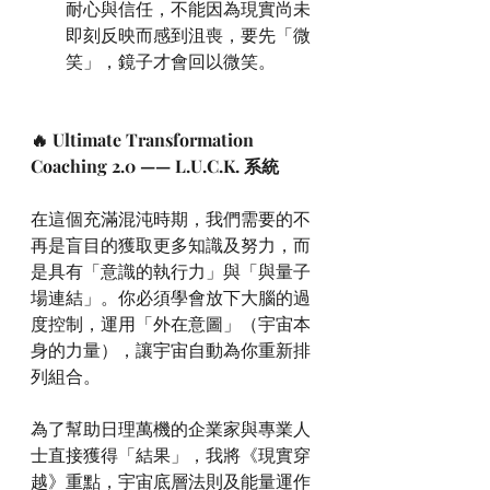
耐心與信任，不能因為現實尚未
即刻反映而感到沮喪，要先「微
笑」，鏡子才會回以微笑。
🔥 Ultimate Transformation 
Coaching 2.0 —— L.U.C.K. 系統
在這個充滿混沌時期，我們需要的不
再是盲目的獲取更多知識及努力，而
是具有「意識的執行力」與「與量子
場連結」。你必須學會放下大腦的過
度控制，運用「外在意圖」（宇宙本
身的力量），讓宇宙自動為你重新排
列組合。
為了幫助日理萬機的企業家與專業人
士直接獲得「結果」，我將《現實穿
越》重點，宇宙底層法則及能量運作