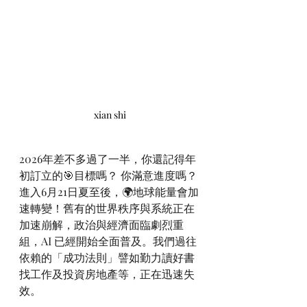
xian shi
2026年差不多過了一半，你還記得年
初訂立的🎯目標嗎？ 你滿意進度嗎？
進入6月21日夏至後，🌍地球能量會加
速轉變！舊有的世界秩序與系統正在
加速崩解，政治與經濟面臨劇烈重
組，AI 已經開始全面普及。我們過往
依賴的「成功法則」譬如勤力讀好書
找工作及投資房地產等，正在迅速失
效。