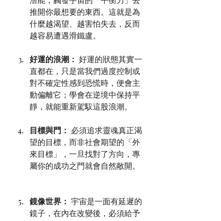
推開你最想要的東西。這就是為
什麼越渴望、越害怕失去，反而
越容易遭遇滑鐵盧。
好運的浪潮：
 好運的狀態其實一
直都在，只是當我們過度控制或
對不確定性感到恐慌時，便會主
動偏離它；學會在逆境中保持平
靜，就能重新駕馭這股浪潮。
目標與門：
 必須追求靈魂真正渴
望的目標，而非社會期望的「外
來目標」，一旦找對了方向，專
屬你的成功之門就會自然敞開。
鏡像世界：
 宇宙是一面有延遲的
鏡子，在內在改變後，必須給予