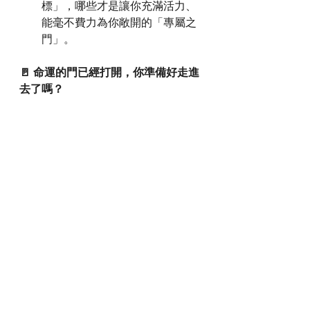
標」，哪些才是讓你充滿活力、
能毫不費力為你敞開的「專屬之
門」。
🚪 命運的門已經打開，你準備好走進
去了嗎？
地球的能量及意識已經在轉變，就算
你不自行改變，都將會被大環境被動
改變。面對未來，不能再孤軍作戰，
也不能再用舊思維去打一場已經改變
規則的仗。
你不需要任何奇門、擇日或算命的玄
學基礎，只要你有一顆渴望突破的
心。這套系統將幫助你清除阻擋你的
障礙，讓本來已經幸運的你重新浮
現。如果你對玄學術數持開放態度的
話，我亦可以教你混合使用！你不需